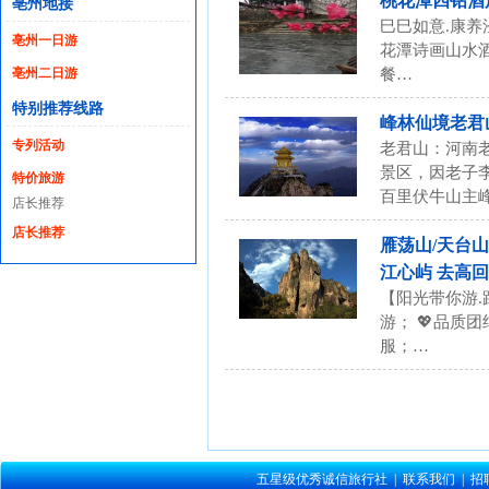
桃花潭四钻酒
亳州地接
巳巳如意.康养
亳州一日游
花潭诗画山水酒
亳州二日游
餐…
特别推荐线路
峰林仙境老君
专列活动
老君山：河南
景区，因老子李
特价旅游
百里伏牛山主
店长推荐
店长推荐
雁荡山/天台山
江心屿 去高
【阳光带你游.
游； 💖品质
服；…
五星级优秀诚信旅行社
|
联系我们
|
招