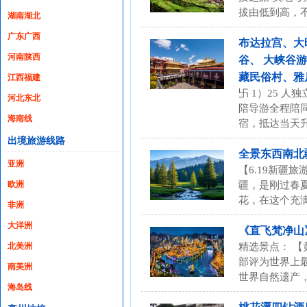
拔由低到高，
湖南湖北
广东广西
布达拉宫、大
河南陕西
谷、 大峡谷
藏民俗村、雅尼
江西福建
卐 1）25 
河北东北
陪导游全程陪同
海南线
宿，抵达当天
出境旅游线路
全景东西南北
亚洲
【6.19新疆旅
欧洲
疆，是刚过春
花，在这个充
非洲
大洋洲
《直飞梵净山
北美洲
精选景点： 【
部评为世界上最
南美洲
世界自然遗产
海岛线