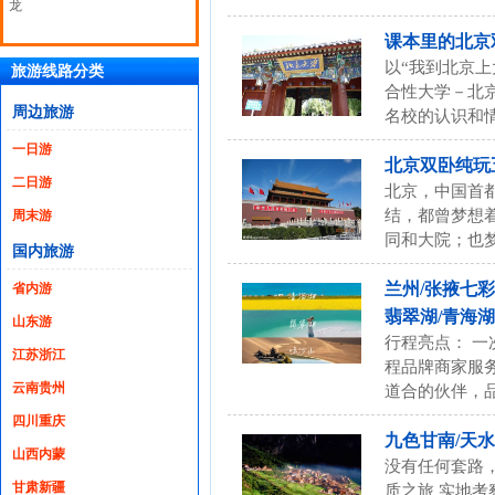
龙
课本里的北京
以“我到北京
旅游线路分类
合性大学－北
周边旅游
名校的认识和
一日游
北京双卧纯玩
二日游
北京，中国首
结，都曾梦想
周末游
同和大院；也
国内旅游
兰州/张掖七彩
省内游
翡翠湖/青海
山东游
行程亮点： 一
江苏浙江
程品牌商家服
云南贵州
道合的伙伴，
四川重庆
九色甘南/天水
山西内蒙
没有任何套路
甘肃新疆
质之旅 实地考