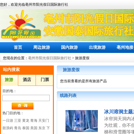
您好，欢迎光临亳州市阳光假日国际旅行社
首页
周边旅游
国内旅游
出境旅游
亳州地接
您现在的位置：
亳州市阳光假日国际旅行社
> 旅游度假
站内搜索
旅游度假
旅游
酒店
门票
您当前查看的是所有旅游产品
目的地：
线路列表
冰川溶洞主题
热门目的地：
冰帘洞天洞内
一日游
三亚
黄龙
青海
天安门
为壮观，你不
鼓浪屿
青岛
泰国
美国
东京
下
梯和滑雪圈等