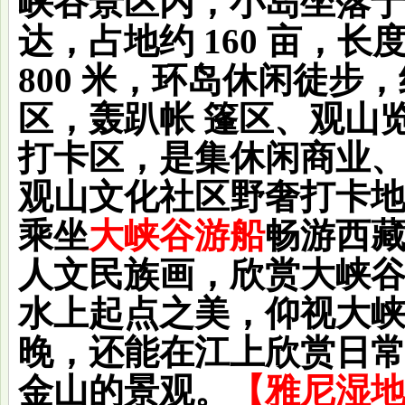
峡谷景区内，小岛坐落
达，占地约 160 亩，长
800 米，环岛休闲徒步
区，轰趴帐 篷区、观山
打卡区，是集休闲商业
观山文化社区野奢打卡
乘坐
大峡谷游船
畅游西
人文民族画，欣赏大峡
水上起点之美，仰视大
晚，还能在江上欣赏日
金山的景观。
【
雅尼湿