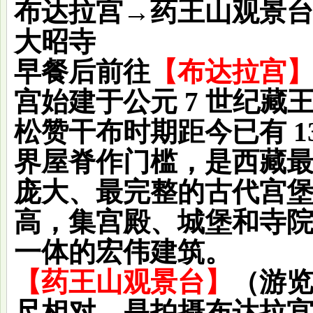
布达拉宫→药王山观景台
大昭寺
早餐后前往
【布达拉宫
宫始建于公元 7 世纪藏
松赞干布时期距今已有 1
界屋脊作门槛，是西藏
庞大、最完整的古代宫
高，集宫殿、城堡和寺
一体的宏伟建筑。
【药王山观景台】
（游览
尺相对，是拍摄布达拉