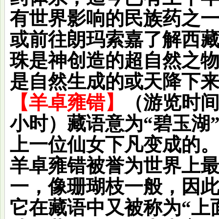
有世界影响的民族药之
或前往
朗玛索嘉
了解西
珠是神创造的超自然之
是自然生成的或天降下
【羊卓雍错】
（游览时间
小时）藏语意为“碧玉湖
上一位仙女下凡变成的
羊卓雍错被誉为世界上
一，像珊瑚枝一般，因
它在藏语中又被称为“上