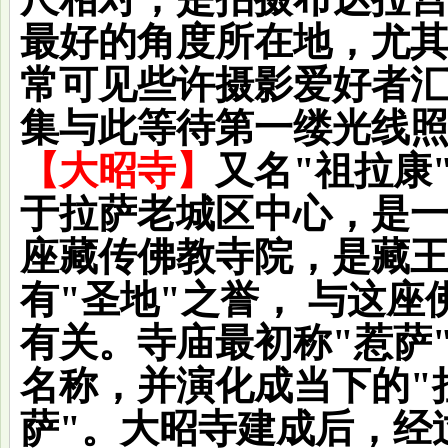
最好的角度所在地，尤
常可见些许摄影爱好者
集与此等待第一缕光线
【大昭寺】
又名"祖拉康
于拉萨老城区中心，是
座藏传佛教寺院，是藏
有"圣地"之誉， 与这座
有关。寺庙最初称"惹萨
名称，并演化成当下的"
萨"。大昭寺建成后，经