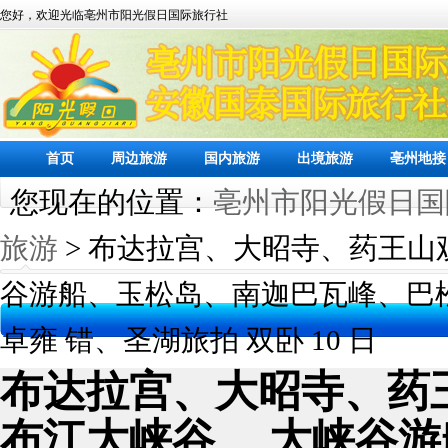
您好，欢迎光临亳州市阳光假日国际旅行社
首页
周边旅游
国内旅游
出境旅游
亳州地接
您现在的位置：
亳州市阳光假日国
旅游
> 布达拉宫、大昭寺、药王山
谷游船、玉松岛、南迦巴瓦峰、巴
卓雍 错、圣湖旅拍 双卧 10 日
布达拉宫、大昭寺、药
布江大峡谷、 大峡谷