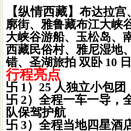
【纵情西藏】
布达拉宫
廓街、雅鲁藏布江大峡
大峡谷游船、玉松岛、
西藏民俗村、雅尼湿地
错、圣湖旅拍 双卧 10 
行程亮点
卐 1）25 人独立小包
卐 2）全程一车一导，
队保驾护航
卐 3）全程当地四星酒