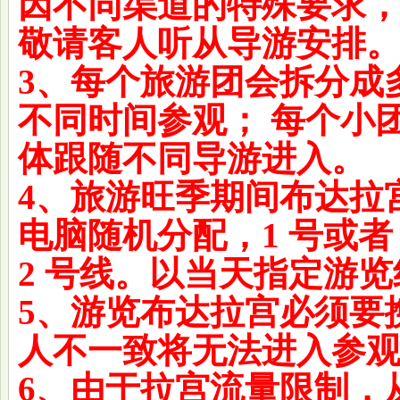
因不同渠道的特殊要求
敬请客人听从导游安排
3、每个旅游团会拆分成
不同时间参观； 每个小
体跟随不同导游进入。
4、旅游旺季期间布达拉
电脑随机分配，1 号或者
2 号线。以当天指定游
5、游览布达拉宫必须要
人不一致将无法进入参
6、由于拉宫流量限制，