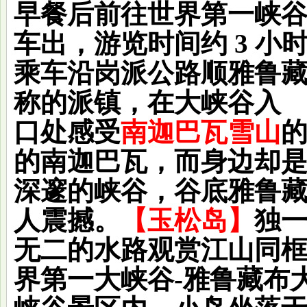
早餐后前往世界第一峡
车出，游览时间约 3 小
乘车沿岗派公路顺雅鲁藏
称的派镇，在大峡谷入
口处感受
南迦巴瓦雪山
的南迦巴瓦，而身边却
深邃的峡谷，谷底雅鲁
人震撼。
【
玉松岛
】
独
无二的水路观赏江山同
界第一大峡谷-雅鲁藏布