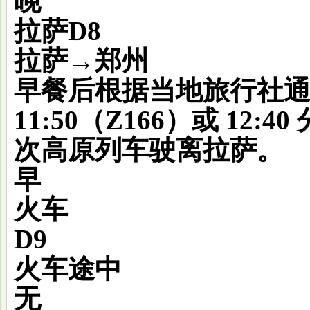
晚
拉萨
D8
拉萨→郑州
早餐后根据当地旅行社通
11:50（Z166）或 12:40
次高原列车驶离拉萨。
早
火车
D9
火车途中
无