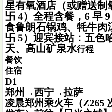
星有氧酒店（或赠送制
卐 4）全程含餐，6 早 
食鲁朗石锅鸡、牦牛肉
卐 5）迎宾接站：五色
天、高山矿泉水
行程
餐饮
住宿
D1
郑州→西宁→拉萨
凌晨郑州乘火车（Z265 次/01