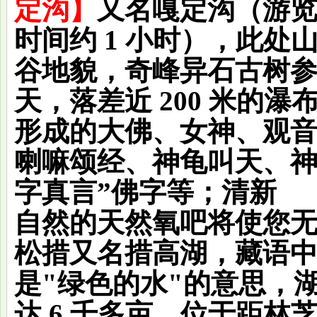
定沟
】
又名嘎定沟（游
时间约 1 小时），此
谷地貌，奇峰异石古树
天，落差近 200 米的
形成的大佛、女神、观
喇嘛颂经、神龟叫天、神
字真言”佛字等；清新
自然的天然氧吧将使您
松措又名措高湖，藏语
是"绿色的水"的意思，湖
达 6 千多亩，位于距林