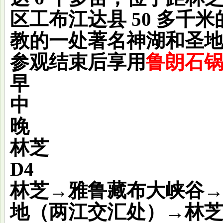
区工布江达县 50 多千
教的一处著名神湖和圣
参观结束后享用
鲁朗石
早
中
晚
林芝
D4
林芝→雅鲁藏布大峡谷
地（两江交汇处）→林