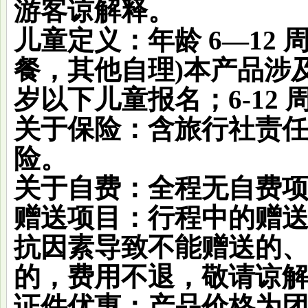
游客谅解释。
儿童定义：
年龄 6—12
餐，其他自理)本产品涉及
岁以下儿童报名；6-12
关于保险
：含旅行社责
险。
关于自费
：全程无自费
赠送项目
：行程中的赠
抗因素导致不能赠送的
的，费用不退，敬请谅
证件优惠
：产品价格为