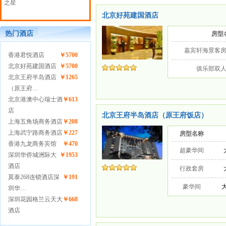
之星
北京好苑建国酒店
热门酒店
房型
嘉宾轩海景客
香港君悦酒店
￥5700
北京好苑建国酒店
￥5700
俱乐部双
北京王府半岛酒店
￥1265
（原王府…
北京港澳中心瑞士酒
￥613
店
北京王府半岛酒店（原王府饭店）
上海五角场商务酒店
￥208
上海武宁路商务酒店
￥227
房型名称
香港九龙商务宾馆
￥470
超豪华间
深圳华侨城洲际大
￥1953
酒店
行政套房
莫泰268连锁酒店深
￥191
豪华间
大
圳华…
深圳花园格兰云天大
￥668
酒店