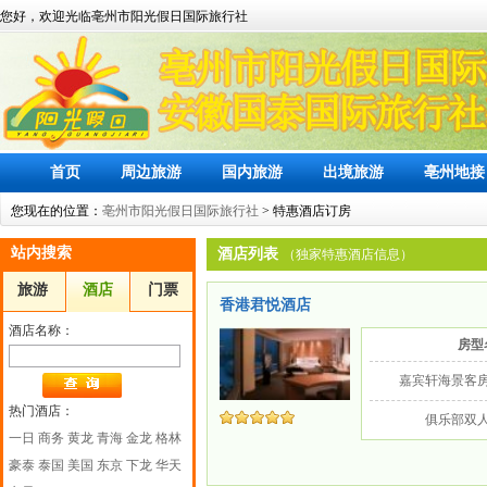
您好，欢迎光临亳州市阳光假日国际旅行社
首页
周边旅游
国内旅游
出境旅游
亳州地接
您现在的位置：
亳州市阳光假日国际旅行社
> 特惠酒店订房
站内搜索
酒店列表
（独家特惠酒店信息）
旅游
酒店
门票
香港君悦酒店
酒店名称：
房型
嘉宾轩海景客
热门酒店：
俱乐部双
一日
商务
黄龙
青海
金龙
格林
豪泰
泰国
美国
东京
下龙
华天