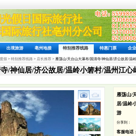
出境旅游
亳州地接
特别推荐线路
特惠门票
企
度假
>
特别推荐线路
>
店长推荐
> 雁荡山/天台山大瀑布/国清寺/神仙居/济公故居/温
寺/神仙居/济公故居/温岭小箬村/温州江心
雁荡山/
居/温岭
游
分享到：
客服电话
：