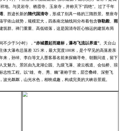
发祥地。与灵岩寺、栖霞寺、玉泉寺，并称天下“四绝”。过了千年
塔
、胜迹长新的
隋代国清寺
，形成了别具一格的三隋胜景。整座寺
间庙宇依山就势，规模宏大，
四条南北轴线间分布着包含
弥勒殿
、
雨
建筑群。禅门重重、高低错落
，
这是国清寺匠心独运的建筑布局
间不少于
3小时），
“赤城霞起而建标，瀑布飞流以界道”
。天台山
主体大瀑布
总落差
325 米，最大宽度100米，是个罕见的高落差亲
年来，孙绰、李白等文人墨客慕名前来探幽寻奇、朝觐问道，留下
人文魅力。景区由九龙湖公园、九级飞瀑、凌云栈道、会仙桥、琼
标志性工程。以
“雄、奇、秀、幽”著称于世，层峦叠嶂、深壑飞
，波光粼粼，山光水色，相映成趣，构成完美的大峡谷景观。