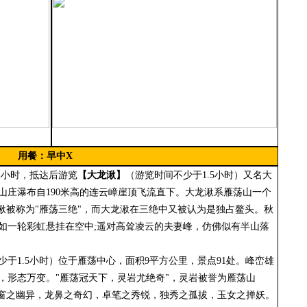
用餐：早中
X
.2小时，抵达后
游览
【
大龙湫
】
（游览时间不少于
1.5小时
）
又名大
山庄瀑布自
190米高的连云嶂崖顶飞流直下。大龙湫系雁荡山一个
湫被称为"雁荡三绝"，而大龙湫在三绝中又被认为是独占鳌头。秋
如一轮彩虹悬挂在空中;遥对高耸凌云的夫妻峰，仿佛似有半山落
少于
1.5小时
）
位于雁荡中心，面积
9平方公里，景点91处。峰峦雄
，形态万变。"雁荡冠天下，灵岩尤绝奇"，灵岩被誉为雁荡山
天窗之幽异，龙鼻之奇幻，卓笔之秀锐，独秀之孤拔，玉女之掸妖。