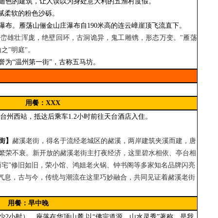
迪色的建筑，让人误以为身处意大利的五渔村度假。
细腻柔软的粉色沙砾。
瀑布。雁荡山俪金山庄瀑布自
190米高的连云嶂崖顶飞流直下。
峰峦雄壮浑庞，绝壁回环，古洞诡异，鬼工雕镌，形态万变。
"
雁荡
山之
"
明庭
"
。
誉为
“温州第一街”，古称五马坊。
用餐：
XXX
达台州西
站
，
抵达后乘车
1.2小时
前往天台酒店入住。
街】
赭溪老街，得名于流经老城区的赭溪，两岸建筑夹溪而建，唐
繁荣不衰。新开放的赭溪老街主打夜经济，这里碧水相依、亭台相
两宅”修旧如旧，荣小馆、鸿姐老火锅、钟书阁等多家知名品牌闪亮
”气息，古与今，传统与潮流在这里巧妙融合，共同见证着赭溪老街
用餐：早中晚
少
2小时
），
座落在华顶山麓
,以“佛宗道源，山水灵秀”著称，是我