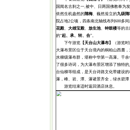
国闻名古刹之一,被中、日两国佛教奉为
依然生机盎然的
隋梅
、巍然耸立的
九级隋
院占地
2公顷，四条南北轴线布列600多
花殿
、
大雄宝殿
、
放生池
、
钟鼓楼
等的古
的
“
起、承、转、合
”。
下午游览
【天台山大瀑布】
（游览时
大瀑布景区位于天台境内的桐柏山西麓，
水梯级瀑布群，堪称中华第一高瀑。
千余
了很多诗词，为大瀑布景区增添了独特的
台仙梯等组成，是天台诗路文化带建设的
瀑，峰、岩、潭、瀑诸景齐全，绿水碧潭
游览结束适时返回酒店休息。