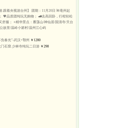
.跟着央视游台州】 团期：11月20日 🌺亳州起
 💖品质团纯玩无购物； 🚄去高回卧，行程轻松
舒服； ⭐精华景点：雁荡山/神仙居/国清寺/天台
济公故里/温岭小箬村/温州江心屿
不负春光”-武汉+鄂州
￥1280
龙门石窟.少林寺纯玩二日游
￥298