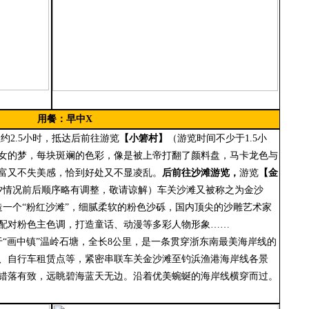
用餐：早中
X
车程约2.5小时，抵达后前往游览
【小箬村】
（游览时间不少于
1.5小
女的梦，每块斑斓的色彩，像是被上帝打翻了颜料盘，马卡龙色与
富又不失美感，恰到好处又不显凌乱
。
后
前往沙滩游览，
游览
【金
汐情况前后顺序略有调整，敬请谅解）
车关沙滩又被称之为金沙
打造一个“粉红沙滩”，细腻柔软的粉色沙砾，国内顶尖的沙雕艺术家
配对粉色主色调，打造童话、动漫等多彩人物形象……
于
“画中镇”温岭石塘，全长8公里，是一条贯穿浙东南最美海岸线的
、自行车租赁点等，紧密串联车关金沙滩至钓浜渔港海岸线各景
错落有致，远眺碧海蓝天无边。沿着优美蜿蜒的海岸线横穿而过。