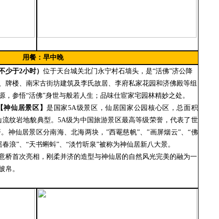
用餐：早中晚
不少于
2小时）
位于天台城关北门永宁村石墙头，是
“活佛”济公降
、牌楼、南宋古街坊建筑及李氏故居、李府私家花园和济佛殿等组
源，参悟“活佛”身世与般若人生；品味仕宦家宅园林精妙之处。
【神仙居景区】
是国家
5A级景区，仙居国家公园核心区，总面积
火山流纹岩地貌典型。5A级为中国旅游景区最高等级荣誉，代表了世
。神仙居景区分南海、北海两块，”西罨慈帆”、”画屏烟云”、“佛
风摇春浪”、“天书蝌蚪”、“淡竹听泉”被称为神仙居新八大景。
意桥首次亮相，刚柔并济的造型与神仙居的自然风光完美的融为一
披帛。