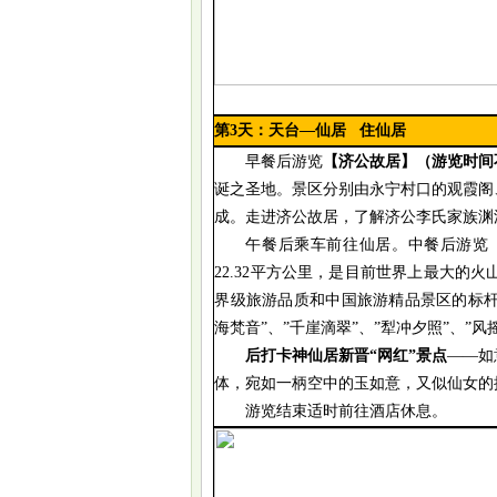
第
3
天：
天台
—仙居
住仙居
早餐后游览
【济公故居】（游览时间
诞之圣地。景区分别由永宁村口的观霞阁
成。走进济公故居，了解济公李氏家族渊
午餐后乘车前往仙居。中餐后游览
22.32平方公里，是目前世界上最大的
界级旅游品质和中国旅游精品景区的标杆
海梵音”、”千崖滴翠”、”犁冲夕照”、”
后打卡神仙居新晋
“网红”景点
——如
体，宛如一柄空中的玉如意，又似仙女的
游览结束适时前往酒店休息。