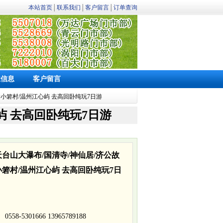
本站首页
│
联系我们
│
客户留言
│
订单查询
业信息
客户留言
岭小箬村/温州江心屿 去高回卧纯玩7日游
屿 去高回卧纯玩7日游
天台山大瀑布/国清寺/神仙居/济公故
小箬村/温州江心屿 去高回卧纯玩7日
 0558-5301666 13965789188