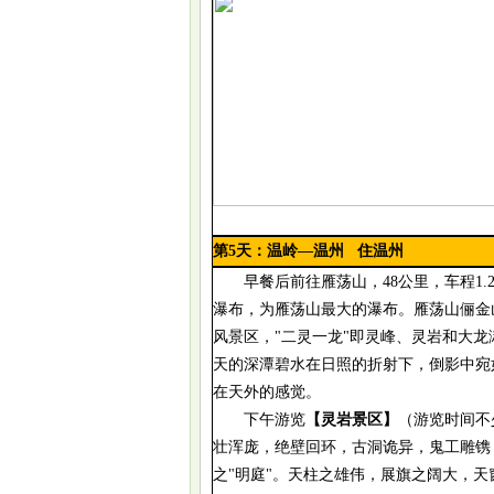
第
5
天：
温岭
—温州
住温州
早餐后前往雁荡山，
48公里，车程1
瀑布，为雁荡山最大的瀑布。雁荡山俪金
风景区，"二灵一龙"即灵峰、灵岩和大龙
天的深潭碧水在日照的折射下，倒影中宛
在天外的感觉。
下午游览
【
灵岩景区
】
（游览时间不
壮浑庞，绝壁回环，古洞诡异，鬼工雕镌
之"明庭"。天柱之雄伟，展旗之阔大，