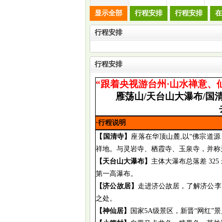
显示全部
行程安排
行程安排
在
行程安排
行程安排
“
跟着央视游台州
·
山水禅意、
雁荡山
/
天台山大瀑布
/
国
·行程说明
【国清寺】
座落在华顶山麓
,
以“佛宗道
祥地。与灵岩寺、栖霞寺、玉泉寺，并称天
【天台山大瀑布】
主体大瀑布总落差
325
第一高瀑布。
【济公故居】
走进济公故居，了解济公李
之处。
【神仙居】
国家
5A级景区，新晋“网红