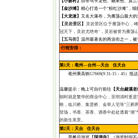
【小箬村】
自带马卡龙色、糖果色、莫兰
【金沙滩】
精心打造一个
“粉红沙滩”，
【
大龙湫
】
又名大瀑布，为雁荡山最大的
灵岩景区
【
】
灵岩景区位于雁荡中心，
冠天下，灵岩尤绝奇
"
，灵岩被誉为雁荡
【
五马街
】
温州最著名的商业街之一，被
·行程安排：
第
1天：
亳州
—台州—天台
住天台
亳州乘高铁
G7669(9:31-
15：45
）
抵
温馨提示：晚上可自行前往
【天台赭溪老
朝时就是繁华的商业中心，至明清时更是
映，临川桥、集贤桥、金举人宅等
“三桥
登场，书香、茶香、酒香中处处透着“潮
的新生美景。
第
2
天：
天台
住天台
早餐后游览
【
国清寺
】
（游览时间不