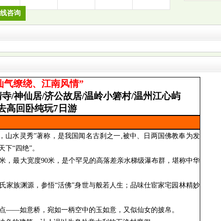
线咨询
仙气缭绕、江南风情
”
清寺
/
神仙居
/
济公故居
/
温岭小箬村
/
温州江心屿
去高回卧纯玩
7
日游
源，山水灵秀”著称，是我国闻名古刹之一
,
被中、日两国佛教奉为发
下“四绝”。
米，最大宽度
90
米，是个罕见的高落差亲水梯级瀑布群，堪称中华
氏家族渊源，参悟
“活佛”身世与般若人生；品味仕宦家宅园林精妙
”景点——如意桥，宛如一柄空中的玉如意，又似仙女的披帛。