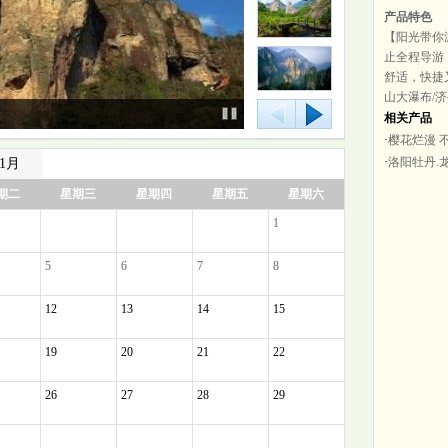
产品特色
【阳光带你游
止全程导游；
舒适，快捷又
山大瀑布/
相关产品
·
樱花烂漫 
·
洛阳牡丹.
11月
期二
星期三
星期四
星期五
星期六
1
5
6
7
8
12
13
14
15
19
20
21
22
26
27
28
29