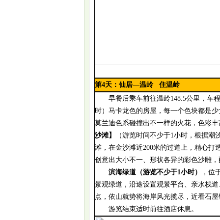
第
4
天：
仙居
—温岭
住温岭
早餐后乘车前往温岭
148.5公里，
时）
马卡龙色的房屋，每一个色块都是少
莫兰迪色系碰撞出不一样的火花，色彩丰
沙滩】
（游览时间不少于
1小时，根据潮
滩，在金沙滩近
200米的过道上，精心
创意出大小不一、形状各异的彩色沙雕，
滨海绿道（游览不少于
1小时）
，位
景观绿道，沿途设置观景平台、亲水栈道
点，依山就势将海岸风光揽尽，近看石屋
游览结束适时前往酒店休息。