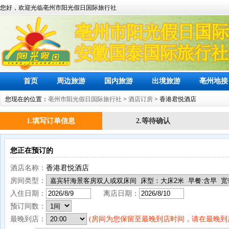
您好，欢迎光临亳州市阳光假日国际旅行社
首页
周边旅游
国内旅游
出境旅游
亳州地接
您现在的位置：
亳州市阳光假日国际旅行社
>
酒店订房
> 香港君悦酒店
1.填写订单信息
2.等待确认
您正在预订的
酒店名称：
香港君悦酒店
房间类型：
入住日期：
离店日期：
预订间数：
最晚到店：
(房间为您保留至最晚到店时间，请在最晚到