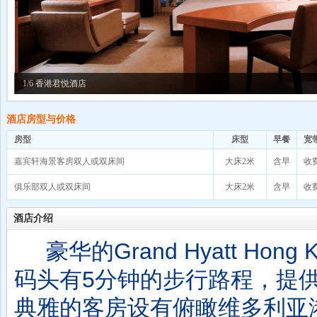
1/6 香港君悦酒店
酒店房型与价格
房型
床型
早餐
宽
嘉宾轩海景客房双人或双床间
大床2米
含早
收
俱乐部双人或双床间
大床2米
含早
收
酒店介绍
豪华的Grand Hyatt Ho
码头有5分钟的步行路程，提供
典雅的客房设有俯瞰维多利亚