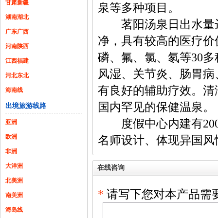
甘肃新疆
泉等多种项目。
湖南湖北
茗阳汤泉日出水量达4
广东广西
净，具有较高的医疗价
河南陕西
磷、氟、氯、氡等30
江西福建
风湿、关节炎、肠胃病
河北东北
有良好的辅助疗效。清
海南线
国内罕见的保健温泉。
出境旅游线路
度假中心内建有200
亚洲
欧洲
名师设计、体现异国风
非洲
大洋洲
在线咨询
北美洲
*
请写下您对本产品需
南美洲
海岛线