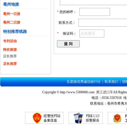
亳州地接
*
您的称呼：
亳州一日游
亳州二日游
联系方式：
特别推荐线路
*
验证码：
专列活动
特价旅游
店长推荐
店长推荐
五星级优秀诚信旅行社
|
联系我们
|
招
Copyright © http://www.5306666.com
黄江进口车
All Ri
电话：0558-5507018 传
联系地址：亳州市希夷大道