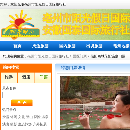
您好，欢迎光临亳州市阳光假日国际旅行社
首页
周边旅游
国内旅游
出境旅游
亳州地接
您现在的位置：
亳州市阳光假日国际旅行社
>
景区门票
> 信阳商城茗阳温泉门票
站内搜索
特惠门票详情
旅游
酒店
门票
景点名称：
热门景点：
滑雪
休闲
文化
登山
探险
温泉
演出
摄影
生态旅游
户外拓展