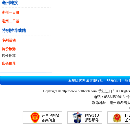
亳州地接
亳州一日游
亳州二日游
特别推荐线路
专列活动
特价旅游
店长推荐
店长推荐
五星级优秀诚信旅行社
|
联系我们
|
招
Copyright © http://www.5306666.com
黄江进口车
All Ri
电话：0558-5507018 传
联系地址：亳州市希夷大道