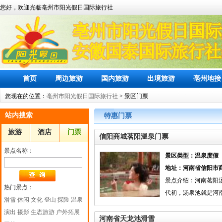
您好，欢迎光临亳州市阳光假日国际旅行社
首页
周边旅游
国内旅游
出境旅游
亳州地接
您现在的位置：
亳州市阳光假日国际旅行社
> 景区门票
站内搜索
特惠门票
旅游
酒店
门票
信阳商城茗阳温泉门票
景点名称：
景区类型：温泉度假
地址：河南省信阳市
景点介绍：河南茗阳
热门景点：
代初，汤泉池就是河
滑雪
休闲
文化
登山
探险
温泉
演出
摄影
生态旅游
户外拓展
河南省天龙池滑雪