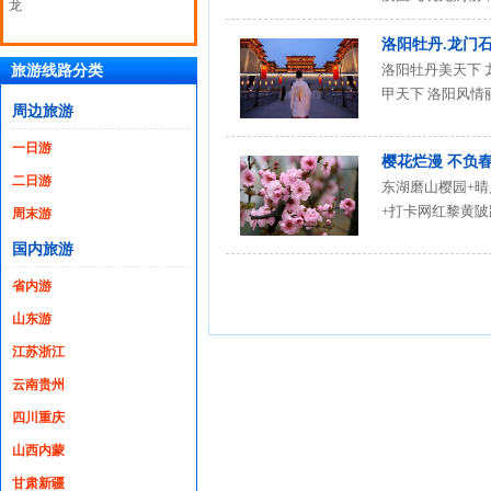
龙
洛阳牡丹.龙门
洛阳牡丹美天下 龙
旅游线路分类
甲天下 洛阳风情
周边旅游
一日游
樱花烂漫 不负春
二日游
东湖磨山樱园+晴
+打卡网红黎黄陂路
周末游
国内旅游
省内游
山东游
江苏浙江
云南贵州
四川重庆
山西内蒙
甘肃新疆