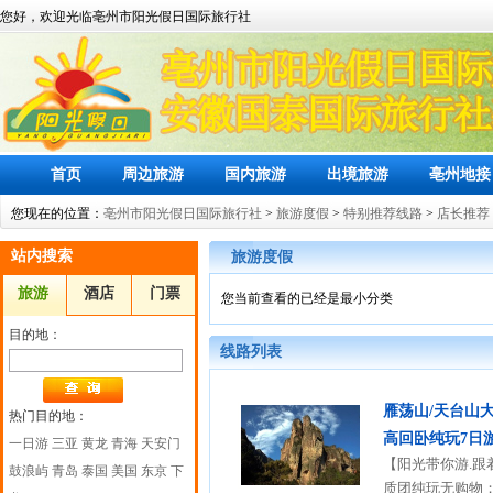
您好，欢迎光临亳州市阳光假日国际旅行社
首页
周边旅游
国内旅游
出境旅游
亳州地接
您现在的位置：
亳州市阳光假日国际旅行社
>
旅游度假
>
特别推荐线路
>
店长推荐
站内搜索
旅游度假
旅游
酒店
门票
您当前查看的已经是最小分类
目的地：
线路列表
雁荡山/天台山大
热门目的地：
高回卧纯玩7日
一日游
三亚
黄龙
青海
天安门
【阳光带你游.跟着
鼓浪屿
青岛
泰国
美国
东京
下
质团纯玩无购物；