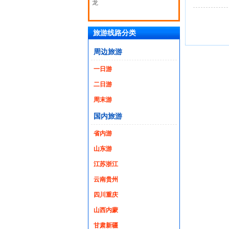
龙
旅游线路分类
周边旅游
一日游
二日游
周末游
国内旅游
省内游
山东游
江苏浙江
云南贵州
四川重庆
山西内蒙
甘肃新疆