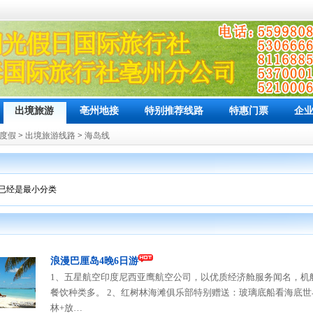
出境旅游
亳州地接
特别推荐线路
特惠门票
企
度假
>
出境旅游线路
>
海岛线
已经是最小分类
浪漫巴厘岛4晚6日游
1、五星航空印度尼西亚鹰航空公司，以优质经济舱服务闻名，机
餐饮种类多。 2、红树林海滩俱乐部特别赠送：玻璃底船看海底世
林+放…