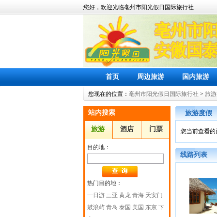
您好，欢迎光临亳州市阳光假日国际旅行社
首页
周边旅游
国内旅游
您现在的位置：
亳州市阳光假日国际旅行社
>
旅游
站内搜索
旅游度假
旅游
酒店
门票
您当前查看的
目的地：
线路列表
热门目的地：
一日游
三亚
黄龙
青海
天安门
鼓浪屿
青岛
泰国
美国
东京
下