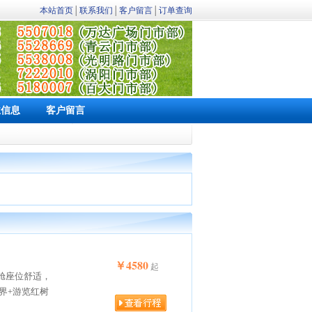
本站首页
│
联系我们
│
客户留言
│
订单查询
业信息
客户留言
￥4580
起
舱座位舒适，
界+游览红树