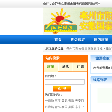
您好，欢迎光临亳州市阳光假日国际旅行社
首页
周边旅游
国内旅游
您现在的位置：
亳州市阳光假日国际旅行社
>
旅游
站内搜索
旅游度假
旅游
酒店
门票
您当前查看的
目的地：
线路列表
热门目的地：
一日游
三亚
黄龙
青海
天安门
鼓浪屿
青岛
泰国
美国
东京
下