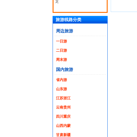
龙
旅游线路分类
周边旅游
一日游
二日游
周末游
国内旅游
省内游
山东游
江苏浙江
云南贵州
四川重庆
山西内蒙
甘肃新疆