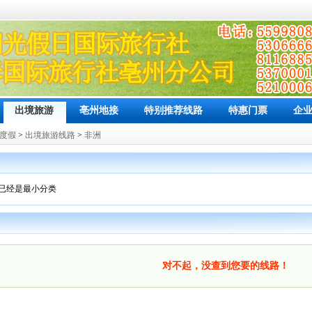
出境旅游
亳州地接
特别推荐线路
特惠门票
企
度假
>
出境旅游线路
>
非洲
已经是最小分类
对不起，没查到您要的线路！