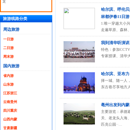
龙
哈尔滨、呼伦贝
林都伊春11日游
旅游线路分类
1.唯一穿越大
周边旅游
走遍草原、森林、
一日游
我到清华听演讲
二日游
特色：参加CC
专家授课、清华
周末游
国内旅游
哈尔滨、亚布力
省内游
择一城、随一人
山东游
东古巷尽享地方
江苏浙江
云南贵州
亳州出发到内蒙
四川重庆
主要游览：承德
关、老龙头入海
山西内蒙
匹克公园··…
甘肃新疆