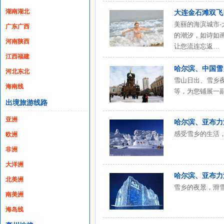
湖南湖北
大连金石滩双飞
美丽的海滨城市
广东广西
的潮汐，如诗如
河南陕西
让您流连忘返…
江西福建
哈尔滨、中国雪
河北东北
雪山日出、雪乡
海南线
等，为您铺展一
出境旅游线路
亚洲
哈尔滨、亚布力
感受雪乡的生活
欧洲
非洲
大洋洲
哈尔滨、亚布力
北美洲
雪乡的夜景，滑
南美洲
海岛线