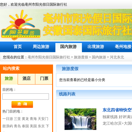
您好，欢迎光临亳州市阳光假日国际旅行社
首页
周边旅游
国内旅游
出境旅游
亳州地接
您现在的位置：
亳州市阳光假日国际旅行社
>
旅游度假
>
国内旅游
>
河北东北
站内搜索
旅游度假
旅游
酒店
门票
您当前查看的已经是最小分类
目的地：
线路列表
东北四省特快空
热门目的地：
独家线路 好评满
一日游
三亚
黄龙
青海
天安门
龙江哈尔滨+大国
鼓浪屿
青岛
泰国
美国
东京
下