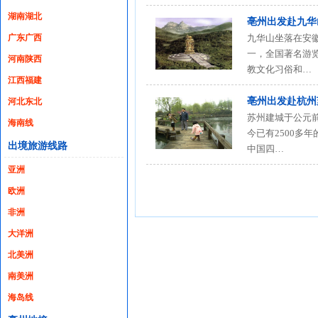
湖南湖北
亳州出发赴九华
广东广西
九华山坐落在安
一，全国著名游
河南陕西
教文化习俗和…
江西福建
亳州出发赴杭州
河北东北
苏州建城于公元前
海南线
今已有2500多
出境旅游线路
中国四…
亚洲
欧洲
非洲
大洋洲
北美洲
南美洲
海岛线