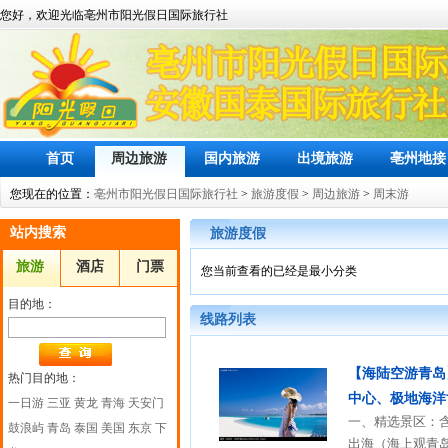
您好，欢迎光临亳州市阳光假日国际旅行社
首页
周边旅游
国内旅游
出境旅游
亳州地接
您现在的位置：
亳州市阳光假日国际旅行社
>
旅游度假
>
周边旅游
>
周末游
站内搜索
旅游度假
旅游
酒店
门票
您当前查看的已经是最小分类
目的地：
线路列表
【海陆空游青岛
热门目的地：
中心、极地海洋
一日游
三亚
黄龙
青海
天安门
一、精选景区：含
鼓浪屿
青岛
泰国
美国
东京
下
出海（海上观青