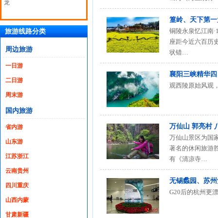
龙
篁岭、天下第一
铜陵永泉忆江南·
旅游线路分类
座距今近六百历
周边旅游
状错…
一日游
襄阳三峡精华四
二日游
观西陵原始风观
周末游
国内旅游
万仙山 郭亮村
省内游
万仙山景区为国
山东游
著名的休闲旅游
江苏浙江
有《清凉寺…
云南贵州
无锡蠡园、苏州
四川重庆
G20后的杭州更
山西内蒙
甘肃新疆