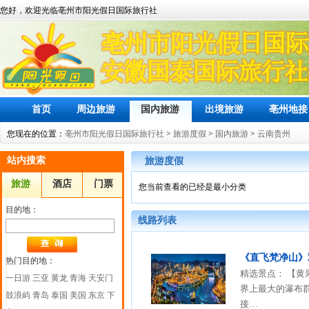
您好，欢迎光临亳州市阳光假日国际旅行社
首页
周边旅游
国内旅游
出境旅游
亳州地接
您现在的位置：
亳州市阳光假日国际旅行社
>
旅游度假
>
国内旅游
>
云南贵州
站内搜索
旅游度假
旅游
酒店
门票
您当前查看的已经是最小分类
目的地：
线路列表
《直飞梵净山》
热门目的地：
精选景点： 【黄
一日游
三亚
黄龙
青海
天安门
界上最大的瀑布群
鼓浪屿
青岛
泰国
美国
东京
下
接…