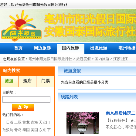
您好，欢迎光临亳州市阳光假日国际旅行社
首页
周边旅游
国内旅游
出境旅游
亳州地接
您现在的位置：
亳州市阳光假日国际旅行社
>
旅游度假
>
国内旅游
>
江苏浙江
站内搜索
旅游度假
旅游
酒店
门票
您当前查看的已经是最小分类
目的地：
线路列表
南京品质纯玩二
热门目的地：
【行程特色】 ★
一日游
三亚
黄龙
青海
天安门
不忘初心，牢记使
鼓浪屿
青岛
泰国
美国
东京
下