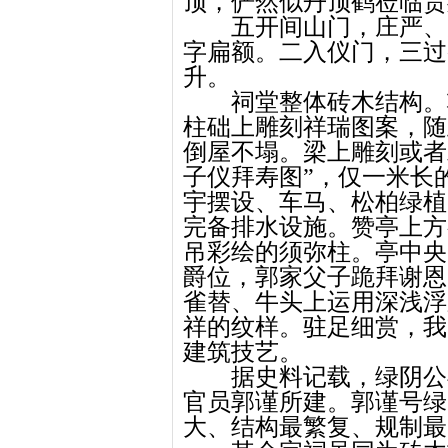
顶，俨然似丹顶鹤莅临贵
五开间山门，庄严、
字扁额。二入仪门，三过
升。
祠堂整体砖木结构。
柱础上雕刻祥瑞图案，随
倒屋不塌。梁上雕刻或者
子仪拜寿图”，仅一米长
宇摆设、车马、松柏绿植
完备排水设施。赞亭上方
吊彩绘的须弥柱。亭中央
爵位，郭家父子跪拜谢恩
雀替、牛头上运用深浅浮
祥的纹样。
驻足细赏，
我
建筑技艺。
据史料记载，绿阴公
官员郭谨所建。郭谨号绿
大、结构最繁复、规制最