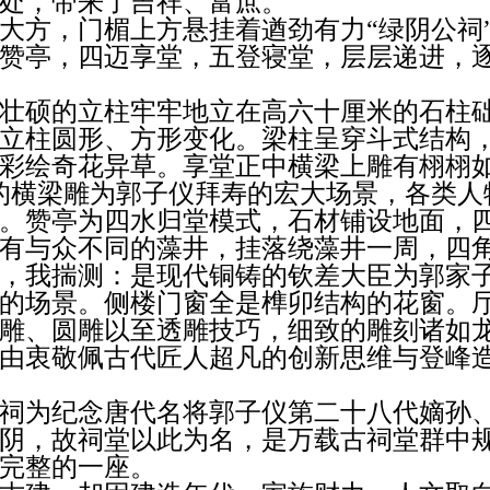
处，带来了吉祥、富庶。
大方，门楣上方悬挂着遒劲有力
“绿阴公祠
赞亭，四迈
享
堂，五登寝堂，层层递进，
壮硕的立柱牢牢地立在高六十厘米的石柱
立柱圆形、方形变化。梁柱呈穿斗式结构
彩绘奇花异草。享堂正中横梁上雕有栩栩
的横梁雕为郭子仪拜寿的宏大场景，各类人
。赞亭为四水归堂模式，石材铺设地面，
有与众不同的藻井，挂落绕藻井一周，四
，我揣测：是现代铜铸的钦差大臣为郭家
的场景。侧楼门窗全是榫卯结构的花窗。
雕、圆雕以至透雕技巧，细致的雕刻诸如
由衷敬佩古代匠人超凡的创新思维与登峰
祠为纪念唐代名将郭子仪第二十八代嫡孙
阴，故祠堂以此为名，是万载古祠堂群中
完整的一座。