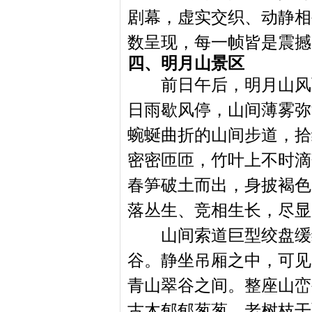
剧幕，虚实交织、动静相
数呈现，每一帧皆是震撼
四、明月山景区
前日午后，明月山风
日雨歇风停，山间薄雾弥
蜿蜒曲折的山间步道，拾
密密匝匝，竹叶上不时滴
春笋破土而出，身披褐色
落丛生、竞相生长，尽显
山间索道巨型绞盘缓
谷。静坐吊厢之中，可见
青山翠谷之间。整座山峦
古木郁郁葱葱，老树枝干