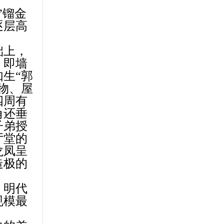
”镏金
逐层高
础上，
，即墙
如生
“郭
物、屋
四周有
角还垂
子弟授
厅堂的
龙凤呈
造极的
、明代
规模最