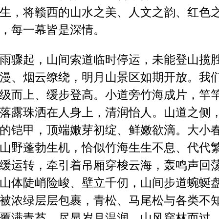
生，将赣西的山水之美、人文之韵、红色
，每一幕皆是深情。
雨骤起，山间索道临时停运，未能登山揽
漫、烟云缭绕，明月山景区如期开放。我
级而上、缓步登高。小道旁竹海成片，竿
落露珠洒在人身上
，
清润怡人。山道之侧
的铠甲，顶端嫩芽初绽、鲜嫩欲滴。大小
山野蓬勃生机，恰似竹海生生不息、代代
缓运转，牵引着吊厢穿梭云海，轰鸣声回
山体陡峭险峻、壁立千仞，山间步道蜿蜒
被浓绿层层包裹，青松、马尾松与各类不
覆满青苔，尽显岁月温润。山风穿林而过