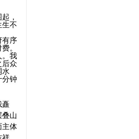
围起，
生生不
。
府有序
付费。
人。我
之后众
润水
十分钟
峨矗
层叠山
面主体
吉祥。