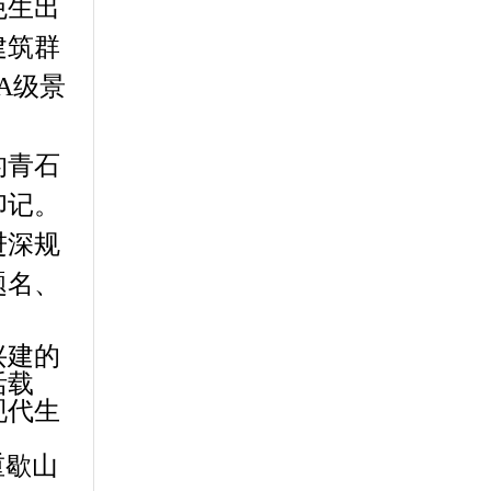
免生出
建筑群
A级景
的青石
印记。
进深规
题名、
兴建的
活载
现代生
重歇山