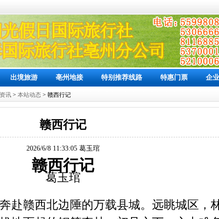
出境旅游
亳州地接
特别推荐线路
特惠门票
企
资讯
>
本站动态
> 赣西行记
赣西行记
2026/6/8 11:33:05 葛玉琯
赣西
行记
葛玉琯
奔赴赣西北边陲的万载县城。远眺城区，