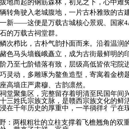
拔地而起的钢筋森林，初见之下，心中难
辆转角驶入老城腹地，一片古朴雅致的古
一新
——这便是万载古城核心景观、国家4
石的万载古祠堂群。
鳞次栉比，古朴气韵扑面而来。沿着温润
赭色马头墙巍峨矗立，成为古街最鲜明的
阶乃至七阶错落有致，层级高低皆依宅院
巧灵动，多雕琢为鳌鱼造型，寄寓着金榜
座高墙庄严肃穆、古韵凛然。
祠堂聚集区，完整留存着明清至民国年间
十三姓氏宗族文脉，是赣西宗族文化的鲜
浸在千年历史的厚重中，一半徜徉彳亍在
视野：两根粗壮的立柱支撑着飞檐翘角的双