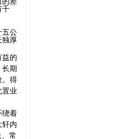
向的差
有千
十五公
天独厚
有益的
。长期
效。得
此置业
环绕着
大轩内
迭、常