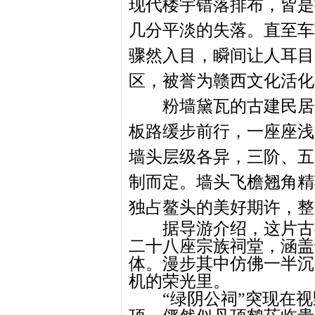
现代楼宇错落排布，皆是
几分平淡的失落。直至车
骤然入目，瞬间让人耳目
区，被誉为赣西文化活化
粉墙黛瓦
的古建民居
板路缓步前行，一座座浅
墙头层级各异，三阶、五
制而定。墙头飞檐翘角精
独占鳌头的美好期许，整
据导游介绍，这片古
二十八座宗族祠堂，涵盖
体。漫步其中仿佛一半沉
机的荣光里。
“绿阴公祠”突现在