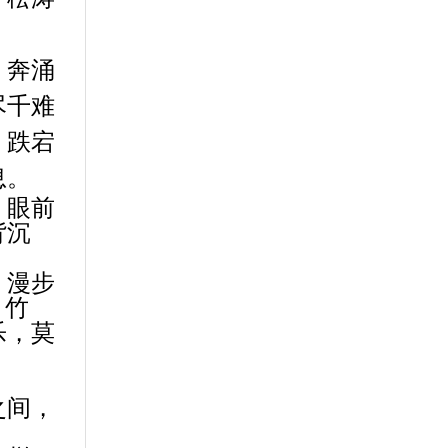
，奔涌
尽千难
，跌宕
息。
，眼前
背沉
，漫步
。竹
乐，莫
之间，