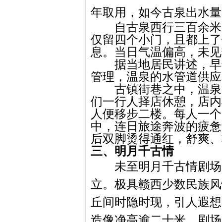
年取用，如今古泉出水量
自古泉西行三百余米
仅留四个小门，且都上了
息。当日气温偏高，未见
据当地居民讲述，早
管理，温泉的水管道供应
古镇街巷之中，温泉
们一行人择店休憩，店内
人便移步二楼。每人一个
中，连日旅途奔波的疲惫
后双脚烫得通红，舒爽、
三、明月千古情
未至明月千古情剧场
立。极具赣西少数民族风
丘间时隐时现，引人遐想
造像净高逾二十米，剧场