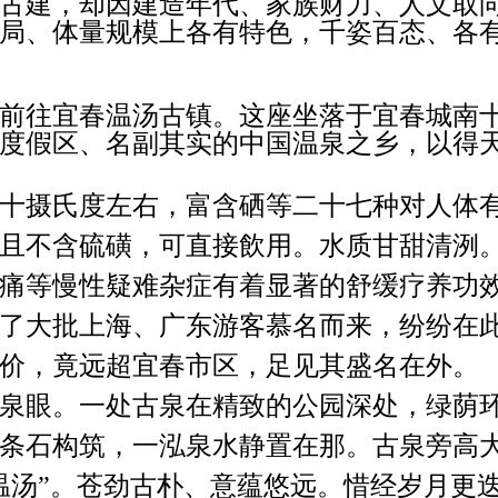
古建，却因建造年代、家族财力、人文取
局、体量规模上各有特色，千姿百态、各
前往宜春温汤古镇。这座坐落于宜春城南
度假区、名副其实的中国温泉之乡，以得
十摄氏度左右，富含硒等二十七种对人体
且不含硫磺，可直接飲用。水质甘甜清洌
痛等慢性疑难杂症有着显著的舒缓疗养功
了大批上海、广东游客慕名而来，纷纷在
价，竟远超宜春市区，足见其盛名在外。
泉眼。一处古泉在精致的公园深处，绿荫
条石构筑，一泓泉水静置在那。古泉旁高
温汤”。苍劲古朴、意蕴悠远。惜经岁月更