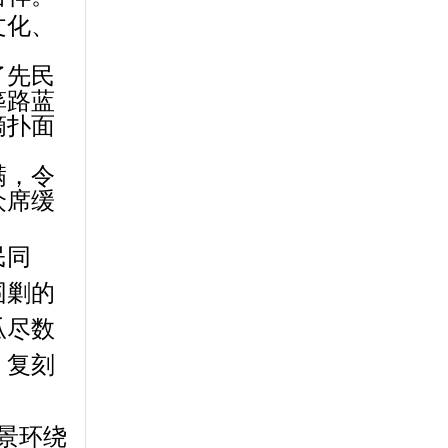
文化、
了先民
筚路蓝
滴扑面
满，令
众席缓
民同
围剿的
瓜尽数
，复刻
全景环绕