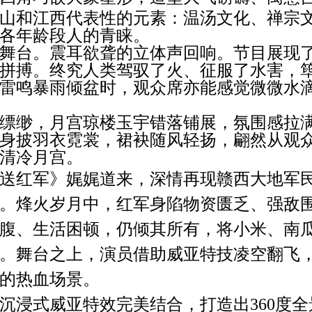
山和江西代表性的元素：温汤文化、禅宗
各年龄段人
的
青睐。
舞台。震耳欲聋的立体声回响。节目展现
拼搏。终究人类驾驭了火、征服了水害，
雷鸣暴雨倾盆时，观众席亦能感觉微微水
缥缈，月宫琼楼玉宇错落铺展，氛围感拉
身披羽衣霓裳，裙袂随风轻扬，翩然从观
清冷月宫
。
送红军》娓娓道来，深情再现赣西大地军
。烽火岁月中，红军身陷物资匮乏、强敌
腹、生活困顿，仍倾其所有，将小米、南
。舞台之上，演员借助威亚特技凌空翻飞
的热血场景。
沉浸式威亚特效完美结合，打造出
360度