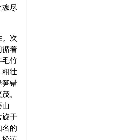
之魂尽
胜。次
们循着
竿毛竹
，粗壮
春笋错
繁茂。
荡山
盘旋于
知名的
，松涛