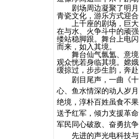
剧场周边凝聚了明月
青瓷文化，游乐方式迎合
上千座的剧场，巨大
在与水、火争斗中的顽强
缕站稳脚跟。舞台上电闪
而来，如入其境。
舞台仙气氤氲、意境
观众恍若身临其境。嫦娥
缓掠过，步步生韵，奔赴
剧目尾声，一曲《十
心、鱼水情深的动人岁月
绝境，淳朴百姓虽食不果
送予红军，倾力支援革命
军民同心破敌、奋勇抗争
先进的声光电科技与