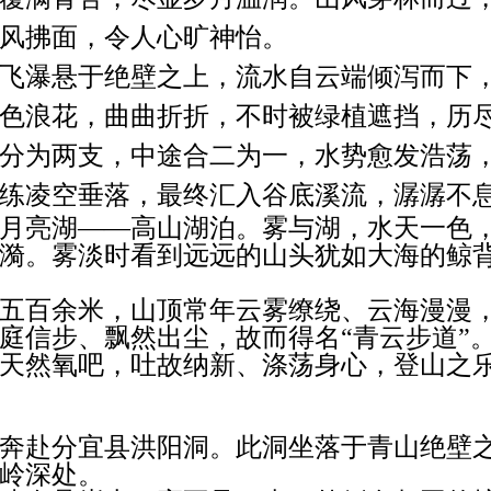
风拂面，令人心旷神怡。
飞瀑悬于绝壁之上，流水自云端倾泻而下
色浪花，曲曲折折，不时被绿植遮挡，历
分为两支，中途合二为一，水势愈发浩荡
练凌空垂落，最终汇入谷底溪流，潺潺不
月亮湖
——高山湖泊。雾与湖，水天一色
漪。雾淡时看到远远的山头犹如大海的鲸
五百余米，山顶常年云雾缭绕、云海漫漫
庭信步、飘然出尘，故而得名
“青云步道”
天然氧吧，吐故纳新、涤荡身心，登山之
奔赴分宜县洪阳洞。此洞坐落于青山绝壁
岭深处。