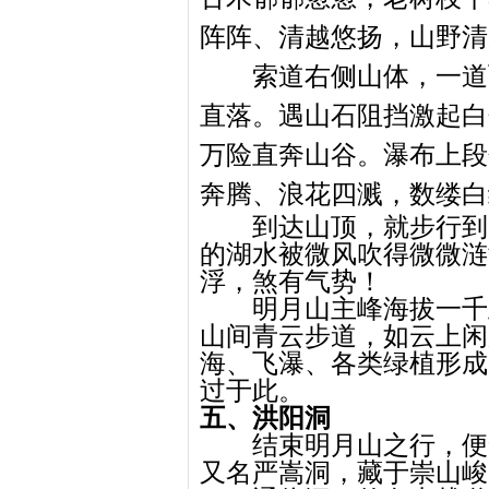
阵阵、清越悠扬，山野清
索道右侧山体，一道
直落。遇山石阻挡激起白
万险直奔山谷。瀑布上段
奔腾、浪花四溅，数缕白
到达山顶，就步行到
的湖水被微风吹得微微涟
浮，煞有气势！
明月山主峰海拔一千
山间青云步道，如云上闲
海、飞瀑、各类绿植形成
过于此。
五、洪阳洞
结束明月山之行，便
又名严嵩洞，藏于崇山峻