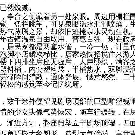
已然锐减。
，亭台之侧藏着另一处泉眼。周边用栅栏
锁。凭栏眺望，可见泉眼活水汩汩喷涌，
热气蒸腾之景，却依旧难掩泉水灵动生机
年古镇温泉自由取用、普惠百姓。现在政
，居民家都是两套水管，一冷一热，计量
泡脚小店鳞次栉比，店家热忱招揽往来游
楼下四排坐席座无虚席、人声熙攘，满客
塑料桶，内套塑料袋，半桶热水，双脚浸
劳碌瞬间消散，通体舒展、惬意悠然。二
轻松
的
感觉
至今记忆犹新。
，数千米外便望见剧场顶部的巨型雕塑巍
情的少女头像气势恢宏，随车行辗转，在
。渐近方知，整座雕塑立于剧场顶端，四
四角巧嵌大象塑形，造型大气磅礴、寓意