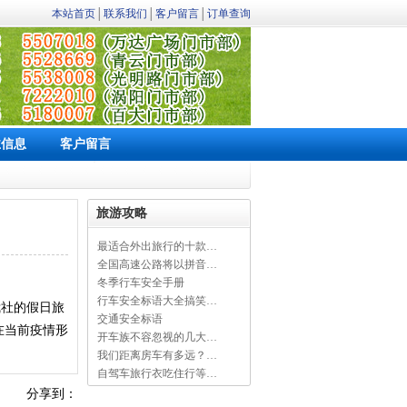
本站首页
│
联系我们
│
客户留言
│
订单查询
业信息
客户留言
旅游攻略
最适合外出旅行的十款…
全国高速公路将以拼音…
冬季行车安全手册
行车安全标语大全搞笑…
我社的假日旅
交通安全标语
在当前疫情形
开车族不容忽视的几大…
。
我们距离房车有多远？…
自驾车旅行衣吃住行等…
分享到：