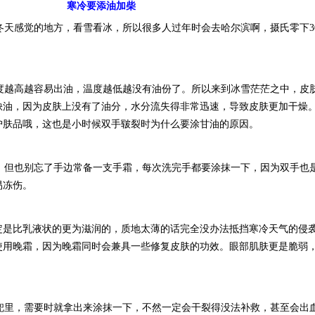
寒冷要添油加柴
冬天感觉的地方，看雪看冰，所以很多人过年时会去哈尔滨啊，摄氏零下3
度越高越容易出油，温度越低越没有油份了。所以来到冰雪茫茫之中，皮
缺油，因为皮肤上没有了油分，水分流失得非常迅速，导致皮肤更加干燥
护肤品哦，这也是小时候双手皲裂时为什么要涂甘油的原因。
，但也别忘了手边常备一支手霜，每次洗完手都要涂抹一下，因为双手也
易冻伤。
一定是比乳液状的更为滋润的，质地太薄的话完全没办法抵挡寒冷天气的侵
使用晚霜，因为晚霜同时会兼具一些修复皮肤的功效。眼部肌肤更是脆弱
兜里，需要时就拿出来涂抹一下，不然一定会干裂得没法补救，甚至会出