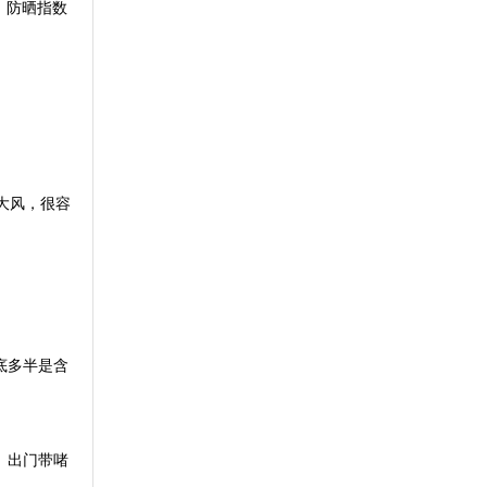
。防晒指数
大风，很容
底多半是含
。出门带啫