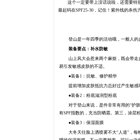
这个一定要带上没话说啦，还需要特
最起码在SPF25-30，记住！紫外线的
登山是一年四季的活动哦，一般人的
装备要点：补水防敏
山上风大会惹来两个麻烦，既会带走
易引发敏感皮肤的不适。
●装备1：抗敏、修护精华
提前增加皮肤抵抗力总好过产生敏感
●装备2：粉底滋润型粉底
对于登山来说，是件非常有用的“护
有SPF指数的，充当防晒霜。第三，涂层
●装备3：保湿面膜
大冬天往脸上洒喷雾不大“人道”，