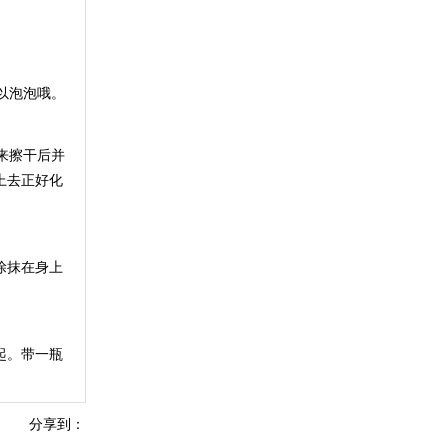
以泡泡哦。
来擦干后并
上去正好化
涂抹在身上
起。带一瓶
分享到：