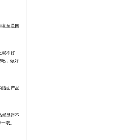
南甚至是国
上就不好
想吧，做好
的洁面产品
品就显得不
万一哦。