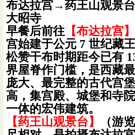
布达拉宫→药王山观景台
大昭寺
早餐后前往
【布达拉宫
宫始建于公元 7 世纪藏
松赞干布时期距今已有 1
界屋脊作门槛，是西藏
庞大、最完整的古代宫
高，集宫殿、城堡和寺
一体的宏伟建筑。
【药王山观景台】
（游览
尺相对，是拍摄布达拉