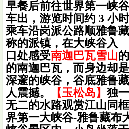
早餐后前往世界第一峡
车出，游览时间约 3 小
乘车沿岗派公路顺雅鲁藏
称的派镇，在大峡谷入
口处感受
南迦巴瓦雪山
的南迦巴瓦，而身边却
深邃的峡谷，谷底雅鲁
人震撼。
【
玉松岛
】
独
无二的水路观赏江山同
界第一大峡谷-雅鲁藏布