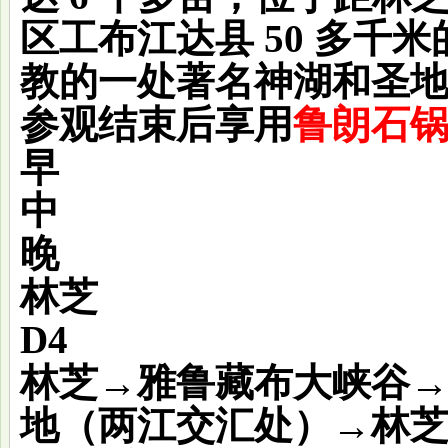
区工布江达县 50 多千
教的一处著名神湖和圣
参观结束后享用
鲁朗石
早
中
晚
林芝
D4
林芝→雅鲁藏布大峡谷
地（两江交汇处）→林