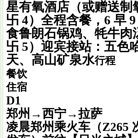
星有氧酒店（或赠送制
卐 4）全程含餐，6 早 
食鲁朗石锅鸡、牦牛肉
卐 5）迎宾接站：五色
天、高山矿泉水
行程
餐饮
住宿
D1
郑州→西宁→拉萨
凌晨郑州乘火车（Z265 次/01