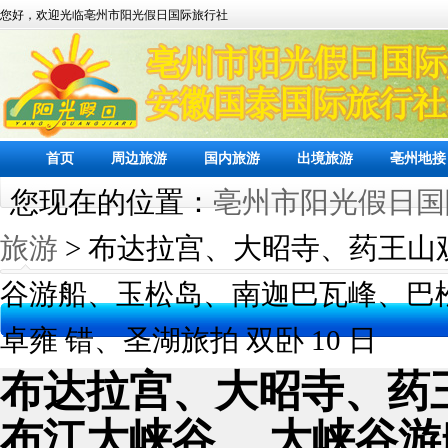
您好，欢迎光临亳州市阳光假日国际旅行社
首页
周边旅游
国内旅游
出境旅游
亳州地接
您现在的位置：
亳州市阳光假日国
旅游
> 布达拉宫、大昭寺、药王山
谷游船、玉松岛、南迦巴瓦峰、巴
卓雍 错、圣湖旅拍 双卧 10 日
布达拉宫、大昭寺、药
布江大峡谷、 大峡谷