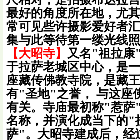
最好的角度所在地，尤
常可见些许摄影爱好者
集与此等待第一缕光线
【大昭寺】
又名"祖拉康
于拉萨老城区中心，是
座藏传佛教寺院，是藏
有"圣地"之誉， 与这座
有关。寺庙最初称"惹萨
名称，并演化成当下的"
萨"。大昭寺建成后，经