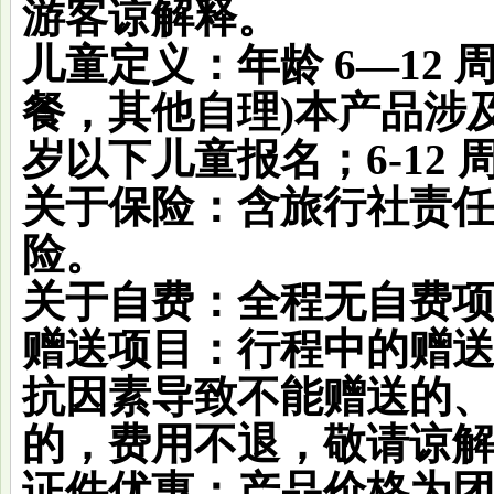
游客谅解释。
儿童定义：
年龄 6—12
餐，其他自理)本产品涉及
岁以下儿童报名；6-12
关于保险
：含旅行社责
险。
关于自费
：全程无自费
赠送项目
：行程中的赠
抗因素导致不能赠送的
的，费用不退，敬请谅
证件优惠
：产品价格为