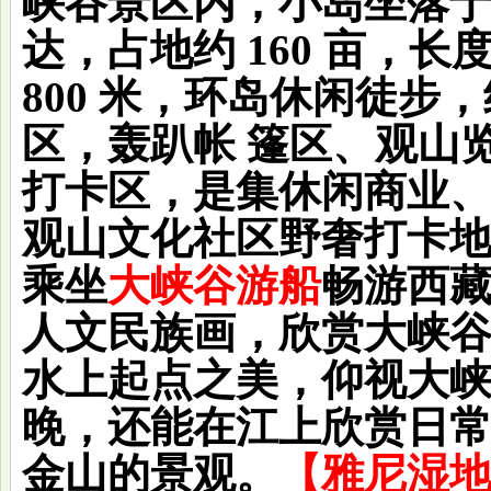
峡谷景区内，小岛坐落
达，占地约 160 亩，长
800 米，环岛休闲徒步
区，轰趴帐 篷区、观山
打卡区，是集休闲商业
观山文化社区野奢打卡
乘坐
大峡谷游船
畅游西
人文民族画，欣赏大峡
水上起点之美，仰视大
晚，还能在江上欣赏日
金山的景观。
【
雅尼湿