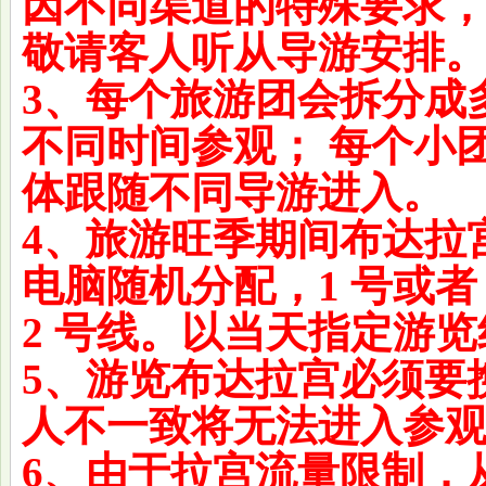
因不同渠道的特殊要求
敬请客人听从导游安排
3、每个旅游团会拆分成
不同时间参观； 每个小
体跟随不同导游进入。
4、旅游旺季期间布达拉
电脑随机分配，1 号或者
2 号线。以当天指定游
5、游览布达拉宫必须要
人不一致将无法进入参
6、由于拉宫流量限制，