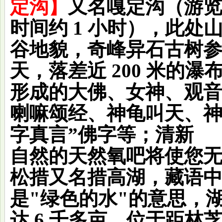
定沟
】
又名嘎定沟（游
时间约 1 小时），此
谷地貌，奇峰异石古树
天，落差近 200 米的
形成的大佛、女神、观
喇嘛颂经、神龟叫天、神
字真言”佛字等；清新
自然的天然氧吧将使您
松措又名措高湖，藏语
是"绿色的水"的意思，湖
达 6 千多亩，位于距林