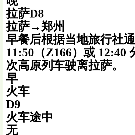
晚
拉萨
D8
拉萨→郑州
早餐后根据当地旅行社通
11:50（Z166）或 12:40
次高原列车驶离拉萨。
早
火车
D9
火车途中
无