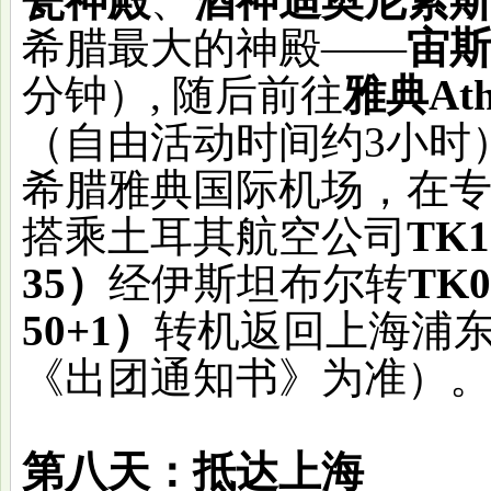
瓮神殿
、
酒神迪奥尼索
希腊最大的神殿
——
宙
分钟）, 随后前往
雅典
At
（自由活动时间约
3小时
希腊雅典国际机场，在
搭乘土耳其航空公司
TK1
35）
经伊斯坦布尔转
TK0
50+1）
转机返回上海浦
《出团通知书》为准）
第八天：抵达上海