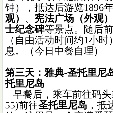
钟），抵达后游览1896
观）
、
宪法广场（外观
士纪念碑
等景点。随后
（自由活动时间约
1小时
息。（今日中餐自理）
第三天：雅典
-圣托
托里尼岛
早餐后，乘车前往码头
55)前往
圣托里尼岛
，抵