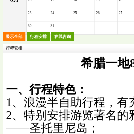
16
17
18
19
20
23
24
25
26
27
30
31
显示全部
行程安排
在线咨询
行程安排
希腊一地
一、行程特色：
1、浪漫半自助行程，有
2、特别安排游览著名的
——圣托里尼岛；