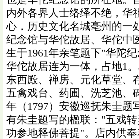
内外各界人士络绎不绝，华
心，历史文化名城亳州的一
纪念馆与华佗故居、华佗中
生于1961年亲笔题下"华陀
华佗故居连为一体，占地1。
东西殿、禅房、元化草堂、
五禽戏台、药圃、洗芝池、
年（1797）安徽巡抚朱圭题
有朱圭题写的楹联："五戏
功参地释佛菩提"。店内供